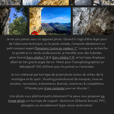
Je ne sors jamais sans un appareil photo. Quand il s'agit d'être léger pour
de l'alpinisme technique, ou le poids compte, j'emporte idéalement un
petit compact expert
Panasonic Lumix au capteur 1"
. Lorsque je recherche
la qualité et un rendu professionnel, je travaille avec des hybrides
plein format
Sony Alpha 7 III
&
Sony Alpha 7 IV
, et tout type d'optique
allant du très grand angle (tel un 14mm pour l'astrophotographie) au
téléobjectif 100-400mm pour le portrait ou l'animalier.
Je suis intéressé par tout type de projet photo autour du milieu de la
montagne et du sport : shooting promotionnel de marques, mise en
situation, rencontres, événements, festivals, aventures & compétitions.
N'hésitez pas
à me contacter
pour en discuter !
Une photo vous plaît tout particulièrement ? Je peux vous proposer
un
tirage photo
sur tout type de support : aluminium (Dibond, brossé), PVC,
plexiglass ou encadrement (type caisse américaine).