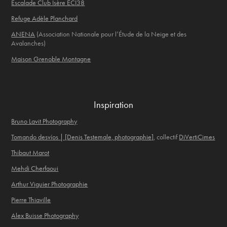
Escalade Club Isère ECI38
Refuge Adèle Planchard
ANENA
(Association Nationale pour l’Étude de la Neige et des
Avalanches)
Maison Grenoble Montagne
Inspiration
Bruno Lavit Photography
Tomando desvíos | [Denis Testemale, photographie]
, collectif
DiVertiCimes
Thibaut Marot
Mehdi Cherfaoui
Arthur Viguier Photographie
Pierre Thiaville
Alex Buisse Photography