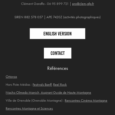
Clément Garaffa - 06 95 899 721 |
pro@clem-gfa.fr
SIREN 882 578 057 | APE 7420Z (activités photographiques)
English version
Contact
Références
Ortovox
Hors Piste Médias :
Festivals Banff
,
Reel Rock
Nacho Olmedo Manich, Aspirant Guide de Haute Montagne
Ville de Grenoble (Grenoble Montagne) :
Rencontres Cinéma Montagne
Rencontres Montagne et Sciences